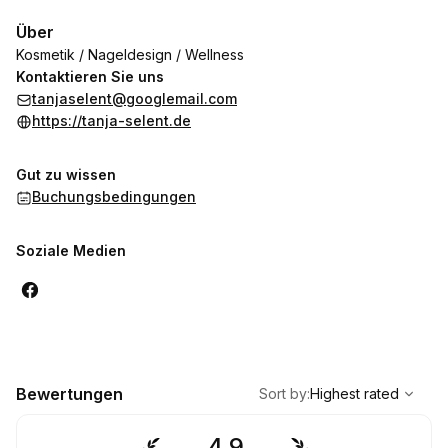
Über
Kosmetik / Nageldesign / Wellness
Kontaktieren Sie uns
tanjaselent@googlemail.com
https://tanja-selent.de
Gut zu wissen
Buchungsbedingungen
Soziale Medien
,
Highest rated
Sort
Bewertungen
Sort by
:
Highest rated
4.9