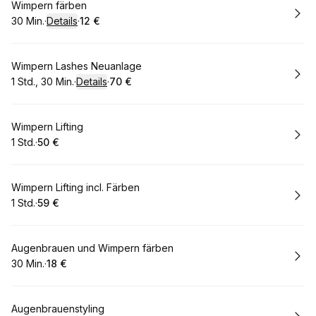
Buchen
Wimpern färben
30 Min.
·
Details
·
12 €
.
Dauer
:
.
Preis
:
Buchen
Wimpern Lashes Neuanlage
1 Std., 30 Min.
·
Details
·
70 €
.
Dauer
:
.
Preis
:
Buchen
Wimpern Lifting
1 Std.
·
50 €
.
Dauer
.
Preis
:
:
Buchen
Wimpern Lifting incl. Färben
1 Std.
·
59 €
.
Dauer
.
Preis
:
:
Buchen
Augenbrauen und Wimpern färben
30 Min.
·
18 €
.
Dauer
.
:
Preis
:
Buchen
Augenbrauenstyling