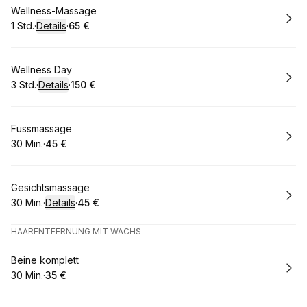
Buchen
Wellness-Massage
1 Std.
·
Details
·
65 €
.
Dauer
:
.
Preis
:
Buchen
Wellness Day
3 Std.
·
Details
·
150 €
.
Dauer
:
.
Preis
:
Buchen
Fussmassage
30 Min.
·
45 €
.
Dauer
.
:
Preis
:
Buchen
Gesichtsmassage
30 Min.
·
Details
·
45 €
.
Dauer
:
.
Preis
:
HAARENTFERNUNG MIT WACHS
Buchen
Beine komplett
30 Min.
·
35 €
.
Dauer
.
:
Preis
: