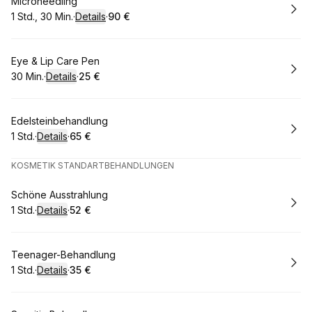
Buchen
Microneedling
1 Std., 30 Min.
·
Details
·
90 €
.
Dauer
:
.
Preis
:
Buchen
Eye & Lip Care Pen
30 Min.
·
Details
·
25 €
.
Dauer
:
.
Preis
:
Buchen
Edelsteinbehandlung
1 Std.
·
Details
·
65 €
.
Dauer
:
.
Preis
:
KOSMETIK STANDARTBEHANDLUNGEN
Buchen
Schöne Ausstrahlung
1 Std.
·
Details
·
52 €
.
Dauer
:
.
Preis
:
Buchen
Teenager-Behandlung
1 Std.
·
Details
·
35 €
.
Dauer
:
.
Preis
: