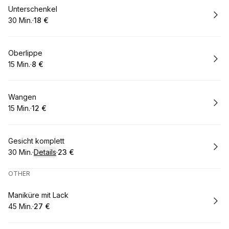
Buchen
Unterschenkel
30 Min.
·
18 €
.
Dauer
.
:
Preis
:
Buchen
Oberlippe
15 Min.
·
8 €
.
Dauer
.
Preis
:
:
Buchen
Wangen
15 Min.
·
12 €
.
Dauer
.
Preis
:
:
Buchen
Gesicht komplett
30 Min.
·
Details
·
23 €
.
Dauer
:
.
Preis
:
OTHER
Buchen
Maniküre mit Lack
45 Min.
·
27 €
.
Dauer
.
:
Preis
: