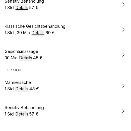
Buchen
Sensitiv Behandlung
1 Std.
·
Details
·
57 €
.
Dauer
:
.
Preis
:
Buchen
Klassische Gesichtsbehandlung
1 Std., 30 Min.
·
Details
·
60 €
.
Dauer
:
.
Preis
:
Buchen
Gesichtsmassage
30 Min.
·
Details
·
45 €
.
Dauer
:
.
Preis
:
FOR MEN
Buchen
Männersache
1 Std.
·
Details
·
48 €
.
Dauer
:
.
Preis
:
Buchen
Sensitiv Behandlung
1 Std.
·
Details
·
57 €
.
Dauer
:
.
Preis
: