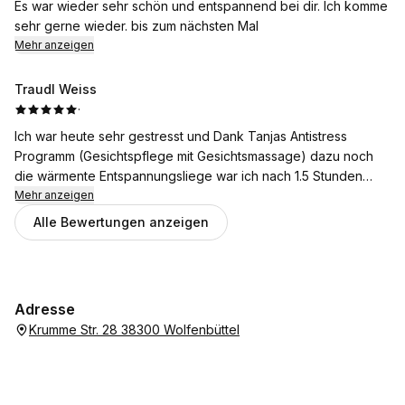
Es war wieder sehr schön und entspannend bei dir. Ich komme
sehr gerne wieder. bis zum nächsten Mal
Mehr anzeigen
Traudl Weiss
·
Ich war heute sehr gestresst und Dank Tanjas Antistress
Programm (Gesichtspflege mit Gesichtsmassage) dazu noch
die wärmente Entspannungsliege war ich nach 1.5 Stunden
total entspannt. Ich gehe seit 2 Jahren zu Tanja und bleibe ihr
Mehr anzeigen
treu.
Alle Bewertungen anzeigen
Ein neuer Termin wurde schon ausgesucht.
Sie versteht ihr Handwerk.
Gebe 5 Sterne ⭐
Adresse
Krumme Str. 28 38300 Wolfenbüttel