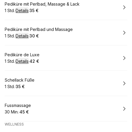
Buchen
Pediküre mit Perlbad, Massage & Lack
1 Std.
·
Details
·
35 €
.
Dauer
:
.
Preis
:
Buchen
Pediküre mit Perlbad und Massage
1 Std.
·
Details
·
30 €
.
Dauer
:
.
Preis
:
Buchen
Pediküre de Luxe
1 Std.
·
Details
·
42 €
.
Dauer
:
.
Preis
:
Buchen
Schellack Füße
1 Std.
·
35 €
.
Dauer
.
Preis
:
:
Buchen
Fussmassage
30 Min.
·
45 €
.
Dauer
.
:
Preis
:
WELLNESS