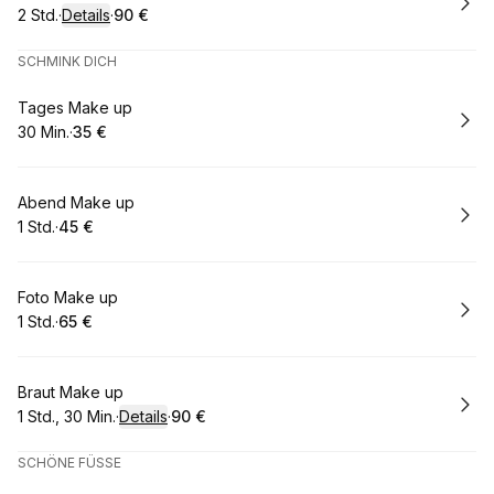
2 Std.
·
Details
·
90 €
.
Dauer
:
.
Preis
:
SCHMINK DICH
Buchen
Tages Make up
30 Min.
·
35 €
.
Dauer
.
:
Preis
:
Buchen
Abend Make up
1 Std.
·
45 €
.
Dauer
.
Preis
:
:
Buchen
Foto Make up
1 Std.
·
65 €
.
Dauer
.
Preis
:
:
Buchen
Braut Make up
1 Std., 30 Min.
·
Details
·
90 €
.
Dauer
:
.
Preis
:
SCHÖNE FÜSSE