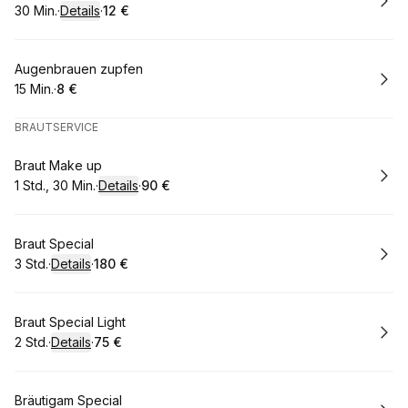
30 Min.
·
Details
·
12 €
.
Dauer
:
.
Preis
:
Buchen
Augenbrauen zupfen
15 Min.
·
8 €
.
Dauer
.
Preis
:
:
BRAUTSERVICE
Buchen
Braut Make up
1 Std., 30 Min.
·
Details
·
90 €
.
Dauer
:
.
Preis
:
Buchen
Braut Special
3 Std.
·
Details
·
180 €
.
Dauer
:
.
Preis
:
Buchen
Braut Special Light
2 Std.
·
Details
·
75 €
.
Dauer
:
.
Preis
:
Buchen
Bräutigam Special