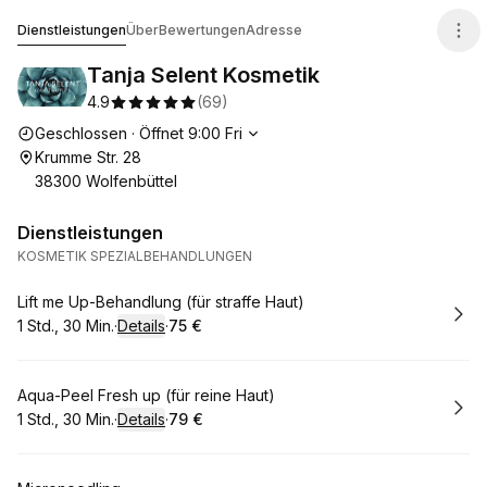
Tanja Selent Kosmetik
Dienstleistungen
Über
Bewertungen
Adresse
Tanja Selent Kosmetik
4.9
(
69
)
Die Öffnungszeiten
Geschlossen
·
Öffnet
9:00
Fri
Krumme Str. 28
38300 Wolfenbüttel
Dienstleistungen
KOSMETIK SPEZIALBEHANDLUNGEN
Buchen
Lift me Up-Behandlung (für straffe Haut)
1 Std., 30 Min.
·
Details
·
75 €
.
Dauer
:
.
Preis
:
Buchen
Aqua-Peel Fresh up (für reine Haut)
1 Std., 30 Min.
·
Details
·
79 €
.
Dauer
:
.
Preis
: