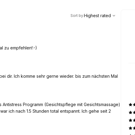
,
Highest rated
Sort
Highest rated
Sort by
:
al zu empfehlen!:-)
ei dir. Ich komme sehr gerne wieder. bis zum nächsten Mal
s Antistress Programm (Gesichtspflege mit Gesichtsmassage)
r ich nach 1.5 Stunden total entspannt. Ich gehe seit 2