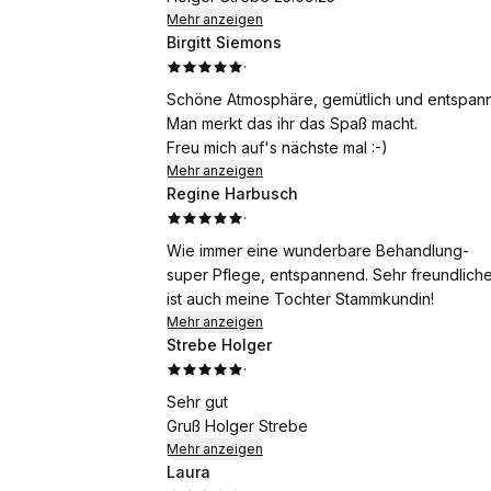
Mehr anzeigen
Birgitt Siemons
·
Schöne Atmosphäre, gemütlich und entspan
Man merkt das ihr das Spaß macht.
Freu mich auf's nächste mal :-)
Mehr anzeigen
Regine Harbusch
·
Wie immer eine wunderbare Behandlung-
super Pflege, entspannend. Sehr freundliche Atmospäre, ich komme schon seit Jahrzehnten, inzwischen
ist auch meine Tochter Stammkundin!
Mehr anzeigen
Strebe Holger
·
Sehr gut
Gruß Holger Strebe
Mehr anzeigen
Laura