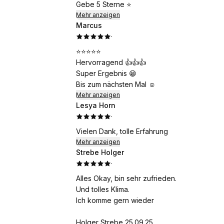
Gebe 5 Sterne ⭐
Mehr anzeigen
Marcus
·
⭐⭐⭐⭐⭐
Hervorragend 👍👍👍
Super Ergebnis 😁
Bis zum nächsten Mal ☺️
Mehr anzeigen
Lesya Horn
·
Vielen Dank, tolle Erfahrung
Mehr anzeigen
Strebe Holger
·
Alles Okay, bin sehr zufrieden.
Und tolles Klima.
Ich komme gern wieder
Holger Strebe 25.09.25