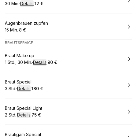
30 Min.
·
Details
·
12 €
.
Dauer
:
.
Preis
:
Buchen
Augenbrauen zupfen
15 Min.
·
8 €
.
Dauer
.
Preis
:
:
BRAUTSERVICE
Buchen
Braut Make up
1 Std., 30 Min.
·
Details
·
90 €
.
Dauer
:
.
Preis
:
Buchen
Braut Special
3 Std.
·
Details
·
180 €
.
Dauer
:
.
Preis
:
Buchen
Braut Special Light
2 Std.
·
Details
·
75 €
.
Dauer
:
.
Preis
:
Buchen
Bräutigam Special