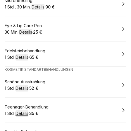
Buchen
Microneedling
1 Std., 30 Min.
·
Details
·
90 €
.
Dauer
:
.
Preis
:
Buchen
Eye & Lip Care Pen
30 Min.
·
Details
·
25 €
.
Dauer
:
.
Preis
:
Buchen
Edelsteinbehandlung
1 Std.
·
Details
·
65 €
.
Dauer
:
.
Preis
:
KOSMETIK STANDARTBEHANDLUNGEN
Buchen
Schöne Ausstrahlung
1 Std.
·
Details
·
52 €
.
Dauer
:
.
Preis
:
Buchen
Teenager-Behandlung
1 Std.
·
Details
·
35 €
.
Dauer
:
.
Preis
: