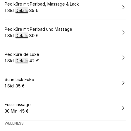
Buchen
Pediküre mit Perlbad, Massage & Lack
1 Std.
·
Details
·
35 €
.
Dauer
:
.
Preis
:
Buchen
Pediküre mit Perlbad und Massage
1 Std.
·
Details
·
30 €
.
Dauer
:
.
Preis
:
Buchen
Pediküre de Luxe
1 Std.
·
Details
·
42 €
.
Dauer
:
.
Preis
:
Buchen
Schellack Füße
1 Std.
·
35 €
.
Dauer
.
Preis
:
:
Buchen
Fussmassage
30 Min.
·
45 €
.
Dauer
.
:
Preis
:
WELLNESS