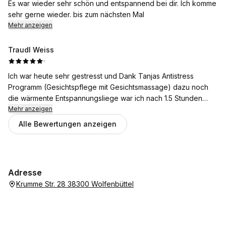
Es war wieder sehr schön und entspannend bei dir. Ich komme
sehr gerne wieder. bis zum nächsten Mal
Mehr anzeigen
Traudl Weiss
·
Ich war heute sehr gestresst und Dank Tanjas Antistress
Programm (Gesichtspflege mit Gesichtsmassage) dazu noch
die wärmente Entspannungsliege war ich nach 1.5 Stunden
total entspannt. Ich gehe seit 2 Jahren zu Tanja und bleibe ihr
Mehr anzeigen
treu.
Alle Bewertungen anzeigen
Ein neuer Termin wurde schon ausgesucht.
Sie versteht ihr Handwerk.
Gebe 5 Sterne ⭐
Adresse
Krumme Str. 28 38300 Wolfenbüttel