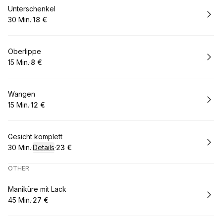
Buchen
Unterschenkel
30 Min.
·
18 €
.
Dauer
.
:
Preis
:
Buchen
Oberlippe
15 Min.
·
8 €
.
Dauer
.
Preis
:
:
Buchen
Wangen
15 Min.
·
12 €
.
Dauer
.
Preis
:
:
Buchen
Gesicht komplett
30 Min.
·
Details
·
23 €
.
Dauer
:
.
Preis
:
OTHER
Buchen
Maniküre mit Lack
45 Min.
·
27 €
.
Dauer
.
:
Preis
: