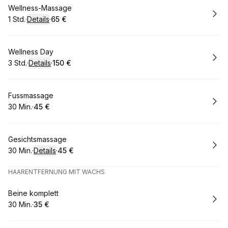
Buchen
Wellness-Massage
1 Std.
·
Details
·
65 €
.
Dauer
:
.
Preis
:
Buchen
Wellness Day
3 Std.
·
Details
·
150 €
.
Dauer
:
.
Preis
:
Buchen
Fussmassage
30 Min.
·
45 €
.
Dauer
.
:
Preis
:
Buchen
Gesichtsmassage
30 Min.
·
Details
·
45 €
.
Dauer
:
.
Preis
:
HAARENTFERNUNG MIT WACHS
Buchen
Beine komplett
30 Min.
·
35 €
.
Dauer
.
:
Preis
: