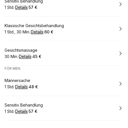
Buchen
Sensitiv Behandlung
1 Std.
·
Details
·
57 €
.
Dauer
:
.
Preis
:
Buchen
Klassische Gesichtsbehandlung
1 Std., 30 Min.
·
Details
·
60 €
.
Dauer
:
.
Preis
:
Buchen
Gesichtsmassage
30 Min.
·
Details
·
45 €
.
Dauer
:
.
Preis
:
FOR MEN
Buchen
Männersache
1 Std.
·
Details
·
48 €
.
Dauer
:
.
Preis
:
Buchen
Sensitiv Behandlung
1 Std.
·
Details
·
57 €
.
Dauer
:
.
Preis
: