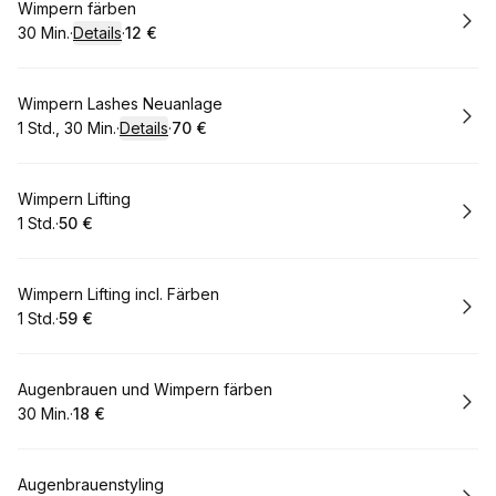
Buchen
Wimpern färben
30 Min.
·
Details
·
12 €
.
Dauer
:
.
Preis
:
Buchen
Wimpern Lashes Neuanlage
1 Std., 30 Min.
·
Details
·
70 €
.
Dauer
:
.
Preis
:
Buchen
Wimpern Lifting
1 Std.
·
50 €
.
Dauer
.
Preis
:
:
Buchen
Wimpern Lifting incl. Färben
1 Std.
·
59 €
.
Dauer
.
Preis
:
:
Buchen
Augenbrauen und Wimpern färben
30 Min.
·
18 €
.
Dauer
.
:
Preis
:
Buchen
Augenbrauenstyling