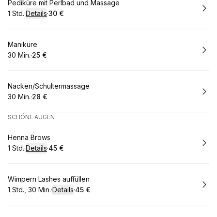
Buchen
Pediküre mit Perlbad und Massage
1 Std.
·
Details
·
30 €
.
Dauer
:
.
Preis
:
Buchen
Maniküre
30 Min.
·
25 €
.
Dauer
.
:
Preis
:
Buchen
Nacken/Schultermassage
30 Min.
·
28 €
.
Dauer
.
:
Preis
:
SCHÖNE AUGEN
Buchen
Henna Brows
1 Std.
·
Details
·
45 €
.
Dauer
:
.
Preis
:
Buchen
Wimpern Lashes auffüllen
1 Std., 30 Min.
·
Details
·
45 €
.
Dauer
:
.
Preis
: