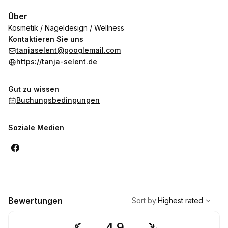
Über
Kosmetik / Nageldesign / Wellness
Kontaktieren Sie uns
tanjaselent@googlemail.com
https://tanja-selent.de
Gut zu wissen
Buchungsbedingungen
Soziale Medien
,
Highest rated
Sort
Bewertungen
Sort by
:
Highest rated
4.9