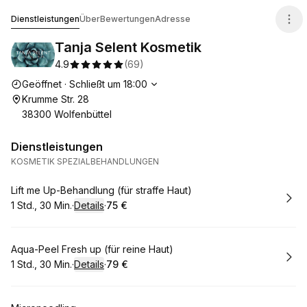
Tanja Selent Kosmetik
Dienstleistungen
Über
Bewertungen
Adresse
Tanja Selent Kosmetik
4.9
(
69
)
Die Öffnungszeiten
Geöffnet
·
Schließt um
18:00
Krumme Str. 28
38300 Wolfenbüttel
Dienstleistungen
KOSMETIK SPEZIALBEHANDLUNGEN
Buchen
Lift me Up-Behandlung (für straffe Haut)
1 Std., 30 Min.
·
Details
·
75 €
.
Dauer
:
.
Preis
:
Buchen
Aqua-Peel Fresh up (für reine Haut)
1 Std., 30 Min.
·
Details
·
79 €
.
Dauer
:
.
Preis
: