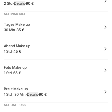
2 Std.
·
Details
·
90 €
.
Dauer
:
.
Preis
:
SCHMINK DICH
Buchen
Tages Make up
30 Min.
·
35 €
.
Dauer
.
:
Preis
:
Buchen
Abend Make up
1 Std.
·
45 €
.
Dauer
.
Preis
:
:
Buchen
Foto Make up
1 Std.
·
65 €
.
Dauer
.
Preis
:
:
Buchen
Braut Make up
1 Std., 30 Min.
·
Details
·
90 €
.
Dauer
:
.
Preis
:
SCHÖNE FÜSSE